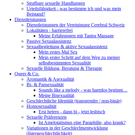
Strafbare sexuelle Handlungen
Urteilsfähigkeit - was bestimme ich und was mein
Beistand?
Dienstleistungen
Dienstleistungen der Vereinigung Cerebral Schweiz
Lokalitäten - barrierefrei
Meine Erfahrungen mit Tantra Massage
Passive Sexualassistenz
Sexualbegleitung & aktive Sexualassistenz
Mein erstes Mal Sex
Mein erster Schritt auf dem Weg zu meiner
selbstbestimmten Sexualität
Sexuelle Bildung, Beratung & Therapie
Queer & Co.
Aromantik & Asexualität
Bi- & Pansexualität
Sounds like a melody - was harmlos beginnt…
Meine Bisexualität
Geschlechtliche Identität (transgender / non-binär)
Homosexualität
Erst hetero - dann bi - jetzt lesbisch
Sexuelle Präferenzen
Ist Amelotatismus eine Paraphilie, also krank?
Variationen in der Geschlechtsentwicklung
(Intergeschlechtlichkeit)