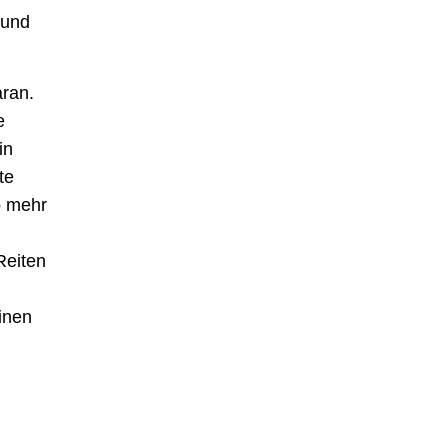
 und
aran.
e
in
te
o mehr
Reiten
inen