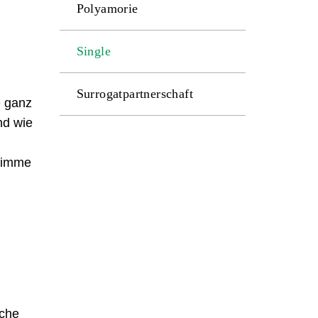
Polyamorie
Single
Surrogatpartnerschaft
e ganz
nd wie
timme
lche