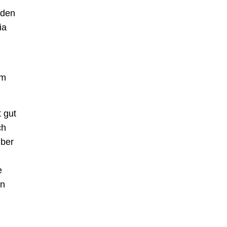
nden
ia
em
 gut
ch
über
e
en