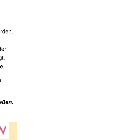
erden.
der
t.
e.
n
ießen.